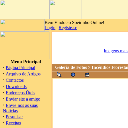
Bem Vindo ao Soeirinho Online!
Login
|
Registe-se
Imagens mais
Menu Principal
·
Galeria de Fotos
>
Incêndios Floresta
Página Principal
·
Arquivo de Artigos
·
Contactos
·
Downloads
·
Endereços Úteis
·
Enviar site a amigo
·
Envie-nos as suas
Notícias
·
Pesquisar
·
Receitas