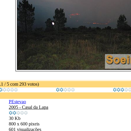
2.1 / 5 com 293 votos)
PEstevao
2005 - Casal da Lapa
30 Kb
800 x 600 pixeis
601 visualizações