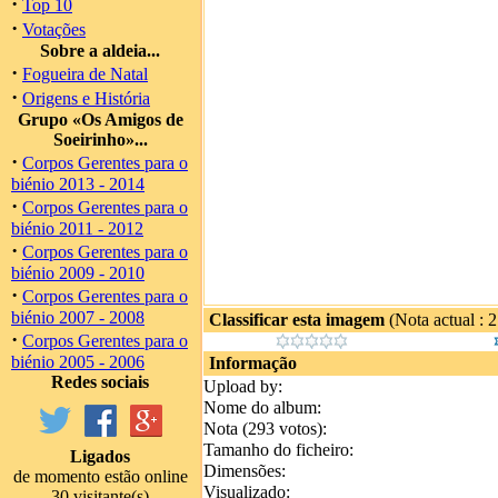
·
Top 10
·
Votações
Sobre a aldeia...
·
Fogueira de Natal
·
Origens e História
Grupo «Os Amigos de
Soeirinho»...
·
Corpos Gerentes para o
biénio 2013 - 2014
·
Corpos Gerentes para o
biénio 2011 - 2012
·
Corpos Gerentes para o
biénio 2009 - 2010
·
Corpos Gerentes para o
biénio 2007 - 2008
Classificar esta imagem
(Nota actual : 
·
Corpos Gerentes para o
biénio 2005 - 2006
Informação
Redes sociais
Upload by:
Nome do album:
Nota (293 votos):
Tamanho do ficheiro:
Ligados
Dimensões:
de momento estão online
Visualizado:
30 visitante(s)