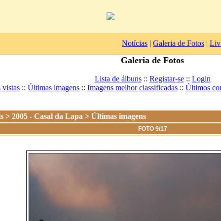
Notícias
|
Galeria de Fotos
|
Liv
Galeria de Fotos
Lista de álbuns
::
Registar-se
::
Login
 vistas
::
Últimas imagens
::
Imagens melhor classificadas
::
Últimos co
is
>
2005 - Casal da Lapa
> Últimas imagens
FOTO 9/17