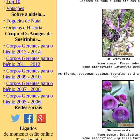
·
Top 10
Crescem em todo o lado até nas p
·
Votações
Sobre a aldeia...
·
Fogueira de Natal
·
Origens e História
Grupo «Os Amigos de
Soeirinho»...
·
Corpos Gerentes para o
biénio 2013 - 2014
·
Corpos Gerentes para o
608 vezes vista
biénio 2011 - 2012
Nome comum:
Rosmaninho
Nome cientifico:
Lavandula ped
·
Corpos Gerentes para o
As flores, pequenas espigas (geralmente 2 a
biénio 2009 - 2010
por...
·
Corpos Gerentes para o
biénio 2007 - 2008
·
Corpos Gerentes para o
biénio 2005 - 2006
Redes sociais
Ligados
662 vezes vista
de momento estão online
Nome comum:
Dedaleiras
Nome cientifico:
Digitalis Pur
29 visitante(s)