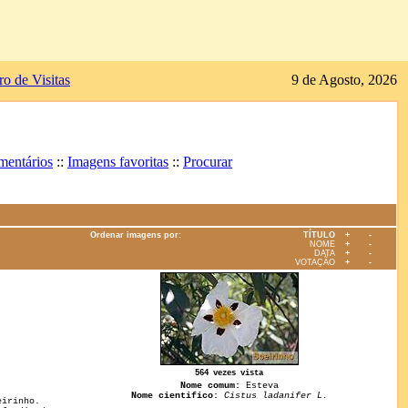
ro de Visitas
9 de Agosto, 2026
mentários
::
Imagens favoritas
::
Procurar
Ordenar imagens por:
TÍTULO
+
-
NOME
+
-
DATA
+
-
VOTAÇÃO
+
-
564 vezes vista
Nome comum:
Esteva
Nome cientifico:
Cistus ladanifer L.
eirinho.