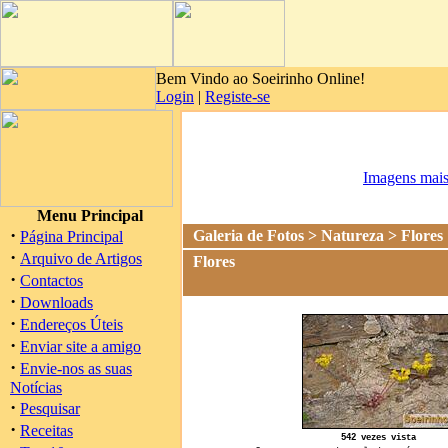
Bem Vindo ao Soeirinho Online!
Login
|
Registe-se
Imagens mais
Menu Principal
·
Galeria de Fotos
>
Natureza
> Flores
Página Principal
·
Arquivo de Artigos
Flores
·
Contactos
·
Downloads
·
Endereços Úteis
·
Enviar site a amigo
·
Envie-nos as suas
Notícias
·
Pesquisar
·
Receitas
542 vezes vista