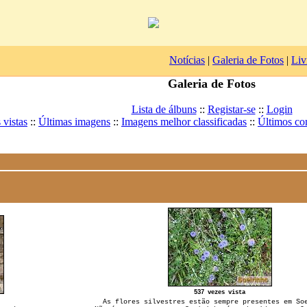
Notícias
|
Galeria de Fotos
|
Liv
Galeria de Fotos
Lista de álbuns
::
Registar-se
::
Login
 vistas
::
Últimas imagens
::
Imagens melhor classificadas
::
Últimos co
537 vezes vista
As flores silvestres estão sempre presentes em So