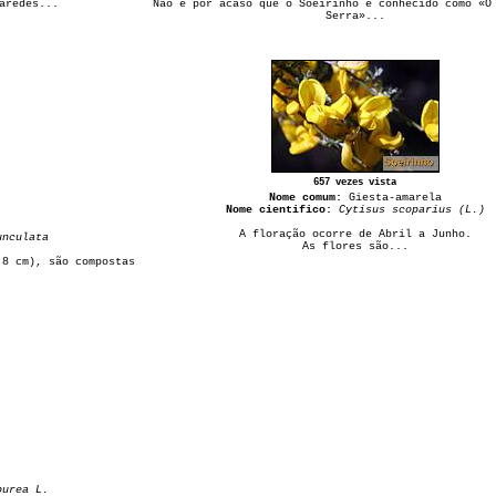
aredes...
Não é por acaso que o Soeirinho é conhecido como «O
Serra»...
657 vezes vista
Nome comum:
Giesta-amarela
Nome cientifico:
Cytisus scoparius (L.)
A floração ocorre de Abril a Junho.
unculata
As flores são...
 8 cm), são compostas
purea L.